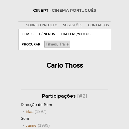
CINEPT
· CINEMA PORTUGUÊS
SOBRE O PROJETO
SUGESTÕES
CONTACTOS
FILMES
GÉNEROS
TRAILERS/VIDEOS
PROCURAR
Carlo Thoss
Participações
[#2]
Direcção de Som
·
Elas
(1997)
Som
·
Jaime
(1999)