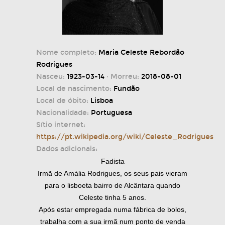
Nome completo:
Maria Celeste Rebordão
Rodrigues
Nasceu:
1923-03-14
· Morreu:
2018-08-01
Local de nascimento:
Fundão
Local de óbito:
Lisboa
Nacionalidade:
Portuguesa
Sítio internet:
https://pt.wikipedia.org/wiki/Celeste_Rodrigues
Dados adicionais:
Fadista
Irmã de Amália Rodrigues, os seus pais vieram
para o lisboeta bairro de Alcântara quando
Celeste tinha 5 anos.
Após estar empregada numa fábrica de bolos,
trabalha com a sua irmã num ponto de venda