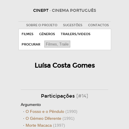
CINEPT
· CINEMA PORTUGUÊS
SOBRE O PROJETO
SUGESTÕES
CONTACTOS
FILMES
GÉNEROS
TRAILERS/VIDEOS
PROCURAR
Luísa Costa Gomes
Participações
[#14]
Argumento
·
O Fosso e o Pêndulo
(1990)
·
O Gémeo Diferente
(1991)
·
Morte Macaca
(1997)