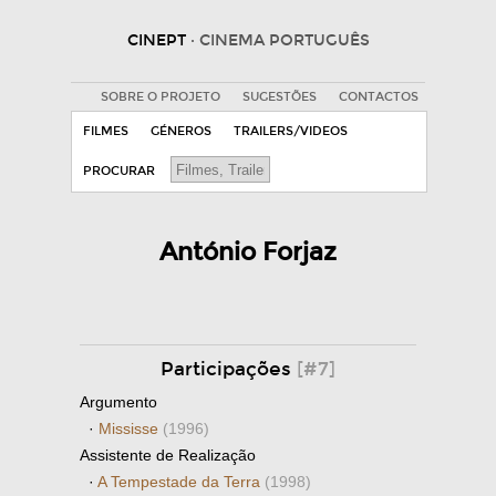
CINEPT
· CINEMA PORTUGUÊS
SOBRE O PROJETO
SUGESTÕES
CONTACTOS
FILMES
GÉNEROS
TRAILERS/VIDEOS
PROCURAR
António Forjaz
Participações
[#7]
Argumento
·
Mississe
(1996)
Assistente de Realização
·
A Tempestade da Terra
(1998)