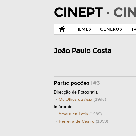
CINEPT
· C
FILMES
GÉNEROS
T
João Paulo Costa
Participações
[#3]
Direcção de Fotografia
·
Os Olhos da Ásia
(1996)
Intérprete
·
Amour en Latin
(1989)
·
Ferreira de Castro
(1999)