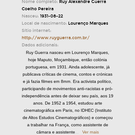
Nome completo:
Ruy Alexandre Guerra
Coelho Pereira
Nasceu:
1931-08-22
Local de nascimento:
Lourenço Marques
Sítio internet:
http://www.ruyguerra.com.br/
Dados adicionais:
Ruy Guerra nasceu em Lourenço Marques,
hoje Maputo, Moçambique, então colónia
portuguesa, em 1931. Ainda adolescente, já
publicava críticas de cinema, contos e crónicas
e já fazia filmes em 8mm. Era activista político,
participando de movimentos anti-racistas e pró-
independência antes de deixar seu país, aos 19
anos. De 1952 a 1954, estudou arte
cinematográfica em Paris, no IDHEC (Instituto
de Altos Estudos Cinematográficos) e começou
a trabalhar na França, como assistente de
câmara e assistente
...
Ver mais