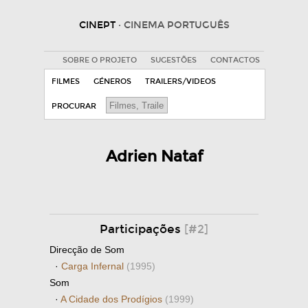
CINEPT
· CINEMA PORTUGUÊS
SOBRE O PROJETO
SUGESTÕES
CONTACTOS
FILMES
GÉNEROS
TRAILERS/VIDEOS
PROCURAR
Adrien Nataf
Participações
[#2]
Direcção de Som
·
Carga Infernal
(1995)
Som
·
A Cidade dos Prodígios
(1999)