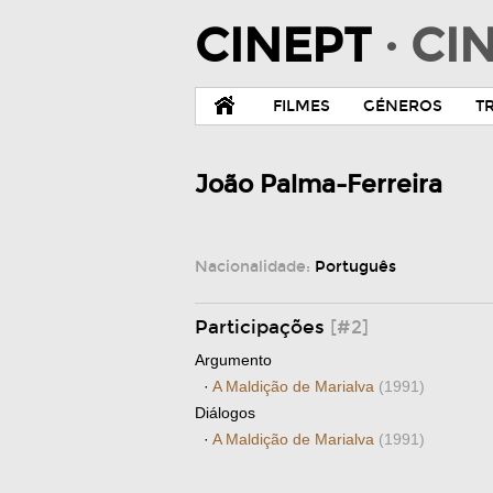
CINEPT
· C
FILMES
GÉNEROS
T
João Palma-Ferreira
Nacionalidade:
Português
Participações
[#2]
Argumento
·
A Maldição de Marialva
(1991)
Diálogos
·
A Maldição de Marialva
(1991)