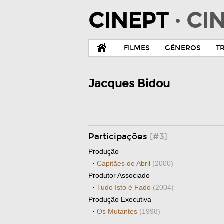
CINEPT
· C
FILMES
GÉNEROS
T
Jacques Bidou
Participações
[#3]
Produção
·
Capitães de Abril
(2000)
Produtor Associado
·
Tudo Isto é Fado
(2004)
Produção Executiva
·
Os Mutantes
(1998)