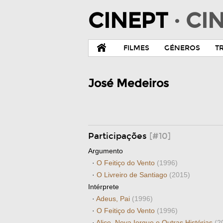
CINEPT
· C
FILMES
GÉNEROS
T
José Medeiros
Participações
[#10]
Argumento
·
O Feitiço do Vento
(1996)
·
O Livreiro de Santiago
(2015)
Intérprete
·
Adeus, Pai
(1996)
·
O Feitiço do Vento
(1996)
·
Alice, Nova Iorque e Outras Histórias
(2