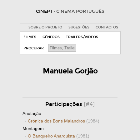
CINEPT
· CINEMA PORTUGUÊS
SOBRE O PROJETO
SUGESTÕES
CONTACTOS
FILMES
GÉNEROS
TRAILERS/VIDEOS
PROCURAR
Manuela Gorjão
Participações
[#4]
Anotação
·
Crónica dos Bons Malandros
(1984)
Montagem
·
O Banqueiro Anarquista
(1981)