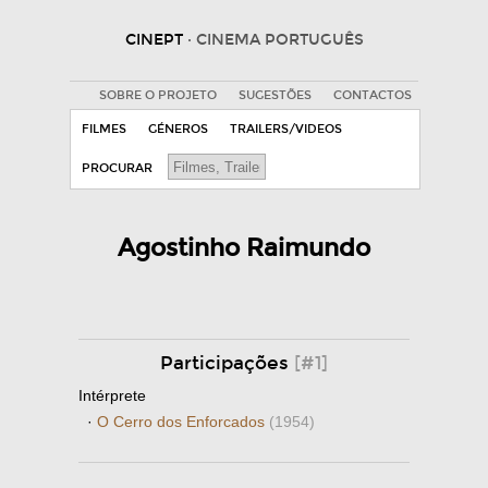
CINEPT
· CINEMA PORTUGUÊS
SOBRE O PROJETO
SUGESTÕES
CONTACTOS
FILMES
GÉNEROS
TRAILERS/VIDEOS
PROCURAR
Agostinho Raimundo
Participações
[#1]
Intérprete
·
O Cerro dos Enforcados
(1954)