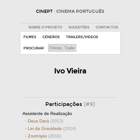
CINEPT
· CINEMA PORTUGUÊS
SOBRE O PROJETO
SUGESTÕES
CONTACTOS
FILMES
GÉNEROS
TRAILERS/VIDEOS
PROCURAR
Ivo Vieira
Participações
[#9]
Assistente de Realização
·
Deus Dará
(2013)
·
Lei da Gravidade
(2014)
·
Zootrópio
(2016)