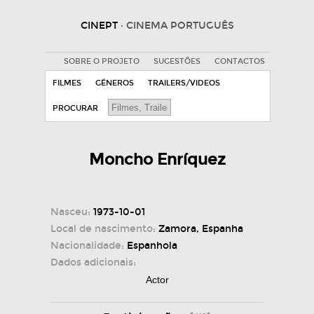
CINEPT
· CINEMA PORTUGUÊS
SOBRE O PROJETO
SUGESTÕES
CONTACTOS
FILMES
GÉNEROS
TRAILERS/VIDEOS
PROCURAR
Moncho Enríquez
Nasceu:
1973-10-01
Local de nascimento:
Zamora, Espanha
Nacionalidade:
Espanhola
Dados adicionais:
Actor