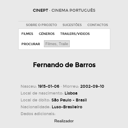
CINEPT
· CINEMA PORTUGUÊS
SOBRE O PROJETO
SUGESTÕES
CONTACTOS
FILMES
GÉNEROS
TRAILERS/VIDEOS
PROCURAR
Fernando de Barros
Nasceu:
1915-01-06
· Morreu:
2002-09-10
Local de nascimento:
Lisboa
Local de óbito:
São Paulo - Brasil
Nacionalidade:
Luso-Brasileiro
Dados adicionais:
Realizador