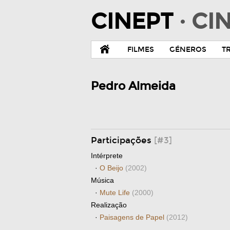
CINEPT
· C
FILMES
GÉNEROS
T
Pedro Almeida
Participações
[#3]
Intérprete
·
O Beijo
(2002)
Música
·
Mute Life
(2000)
Realização
·
Paisagens de Papel
(2012)