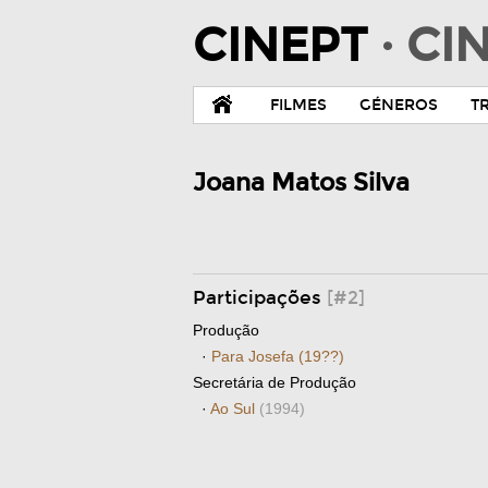
CINEPT
· C
FILMES
GÉNEROS
T
Joana Matos Silva
Participações
[#2]
Produção
·
Para Josefa (19??)
Secretária de Produção
·
Ao Sul
(1994)