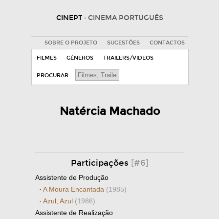
CINEPT
· CINEMA PORTUGUÊS
SOBRE O PROJETO
SUGESTÕES
CONTACTOS
FILMES
GÉNEROS
TRAILERS/VIDEOS
PROCURAR
Natércia Machado
Participações
[#6]
Assistente de Produção
·
A Moura Encantada
(1985)
·
Azul, Azul
(1986)
Assistente de Realização