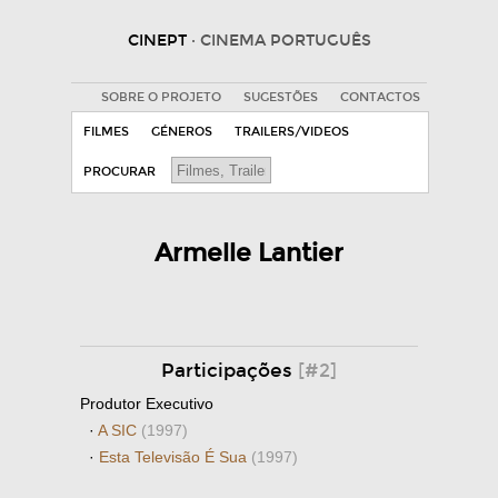
CINEPT
· CINEMA PORTUGUÊS
SOBRE O PROJETO
SUGESTÕES
CONTACTOS
FILMES
GÉNEROS
TRAILERS/VIDEOS
PROCURAR
Armelle Lantier
Participações
[#2]
Produtor Executivo
·
A SIC
(1997)
·
Esta Televisão É Sua
(1997)