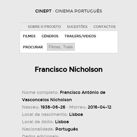
CINEPT
· CINEMA PORTUGUÊS
SOBRE O PROJETO
SUGESTÕES
CONTACTOS
FILMES
GÉNEROS
TRAILERS/VIDEOS
PROCURAR
Francisco Nicholson
Nome completo:
Francisco António de
Vasconcelos Nicholson
Nasceu:
1938-06-26
· Morreu:
2016-04-12
Local de nascimento:
Lisboa
Local de óbito:
Lisboa
Nacionalidade:
Português
Dados adicionais: