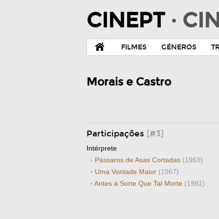
CINEPT
· C
FILMES
GÉNEROS
T
Morais e Castro
Participações
[#3]
Intérprete
·
Pássaros de Asas Cortadas
(1963)
·
Uma Vontade Maior
(1967)
·
Antes a Sorte Que Tal Morte
(1981)