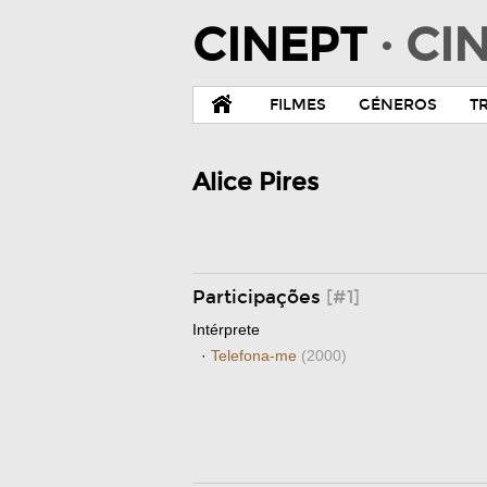
CINEPT
· C
FILMES
GÉNEROS
T
Alice Pires
Participações
[#1]
Intérprete
·
Telefona-me
(2000)