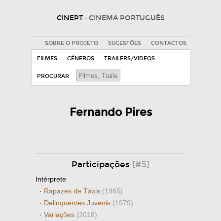
CINEPT
· CINEMA PORTUGUÊS
SOBRE O PROJETO
SUGESTÕES
CONTACTOS
FILMES
GÉNEROS
TRAILERS/VIDEOS
PROCURAR
Fernando Pires
Participações
[#5]
Intérprete
·
Rapazes de Táxis
(1965)
·
Delinquentes Juvenis
(1979)
·
Variações
(2018)