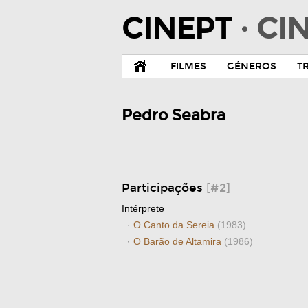
CINEPT
· C
FILMES
GÉNEROS
T
Pedro Seabra
Participações
[#2]
Intérprete
·
O Canto da Sereia
(1983)
·
O Barão de Altamira
(1986)