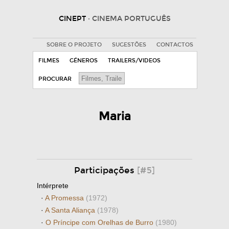
CINEPT
· CINEMA PORTUGUÊS
SOBRE O PROJETO
SUGESTÕES
CONTACTOS
FILMES
GÉNEROS
TRAILERS/VIDEOS
PROCURAR
Maria
Participações
[#5]
Intérprete
·
A Promessa
(1972)
·
A Santa Aliança
(1978)
·
O Príncipe com Orelhas de Burro
(1980)