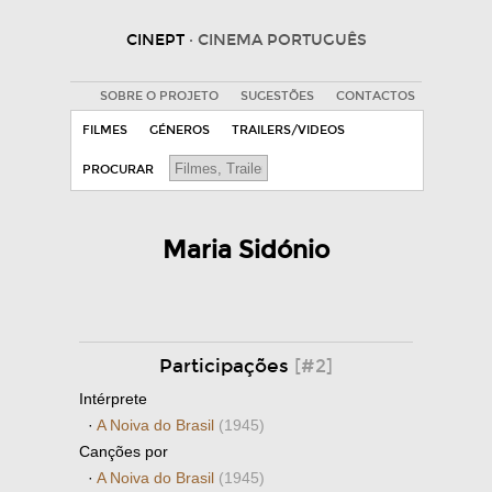
CINEPT
· CINEMA PORTUGUÊS
SOBRE O PROJETO
SUGESTÕES
CONTACTOS
FILMES
GÉNEROS
TRAILERS/VIDEOS
PROCURAR
Maria Sidónio
Participações
[#2]
Intérprete
·
A Noiva do Brasil
(1945)
Canções por
·
A Noiva do Brasil
(1945)