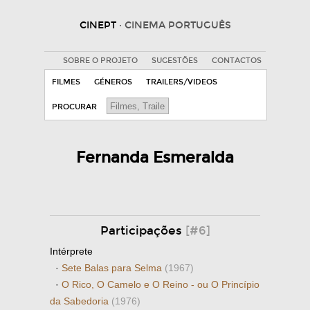
CINEPT
· CINEMA PORTUGUÊS
SOBRE O PROJETO
SUGESTÕES
CONTACTOS
FILMES
GÉNEROS
TRAILERS/VIDEOS
PROCURAR
Fernanda Esmeralda
Participações
[#6]
Intérprete
·
Sete Balas para Selma
(1967)
·
O Rico, O Camelo e O Reino - ou O Princípio
da Sabedoria
(1976)