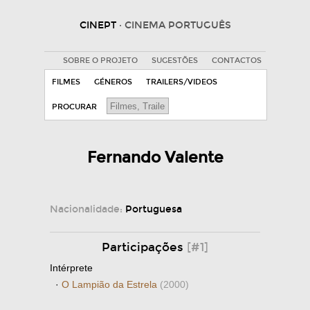
CINEPT
· CINEMA PORTUGUÊS
SOBRE O PROJETO
SUGESTÕES
CONTACTOS
FILMES
GÉNEROS
TRAILERS/VIDEOS
PROCURAR
Fernando Valente
Nacionalidade:
Portuguesa
Participações
[#1]
Intérprete
·
O Lampião da Estrela
(2000)