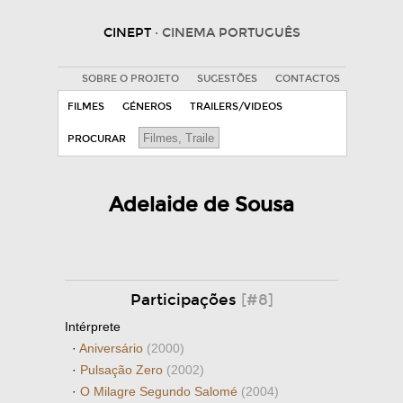
CINEPT
· CINEMA PORTUGUÊS
SOBRE O PROJETO
SUGESTÕES
CONTACTOS
FILMES
GÉNEROS
TRAILERS/VIDEOS
PROCURAR
Adelaide de Sousa
Participações
[#8]
Intérprete
·
Aniversário
(2000)
·
Pulsação Zero
(2002)
·
O Milagre Segundo Salomé
(2004)