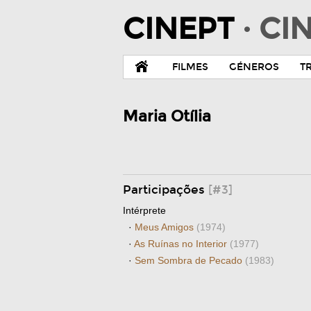
CINEPT
· C
FILMES
GÉNEROS
T
Maria Otília
Participações
[#3]
Intérprete
·
Meus Amigos
(1974)
·
As Ruínas no Interior
(1977)
·
Sem Sombra de Pecado
(1983)