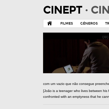
CINEPT
· C
FILMES
GÉNEROS
T
com um vazio que não consegue preenche
[João is a teenager who lives between his f
confronted with an emptyness that he cannot