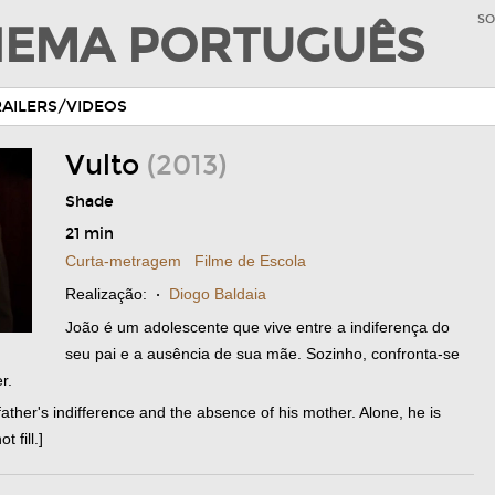
SO
INEMA PORTUGUÊS
RAILERS/VIDEOS
Vulto
(2013)
Shade
21 min
Curta-metragem
Filme de Escola
Realização:
·
Diogo Baldaia
João é um adolescente que vive entre a indiferença do
seu pai e a ausência de sua mãe. Sozinho, confronta-se
r.
ather's indifference and the absence of his mother. Alone, he is
 fill.]