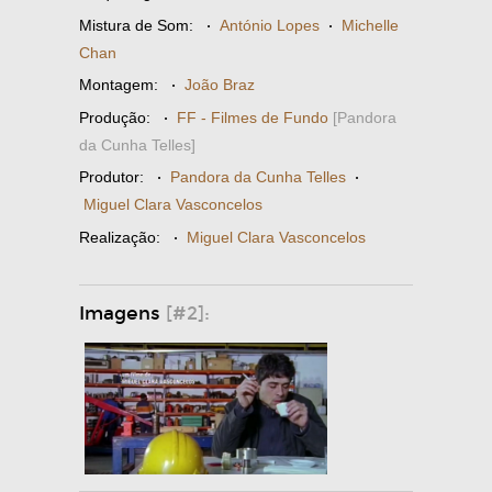
Mistura de Som:
·
António Lopes
·
Michelle
Chan
Montagem:
·
João Braz
Produção:
·
FF - Filmes de Fundo
[Pandora
da Cunha Telles]
Produtor:
·
Pandora da Cunha Telles
·
Miguel Clara Vasconcelos
Realização:
·
Miguel Clara Vasconcelos
Imagens
[#2]: