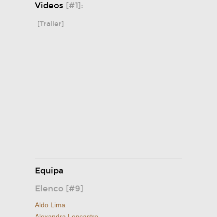
Videos
[#1]:
[Trailer]
Equipa
Elenco [#9]
Aldo Lima
Alexandra Lencastre