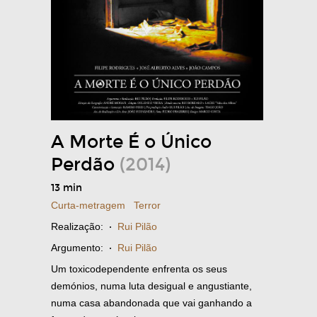
A Morte É o Único
Perdão
(2014)
13 min
Curta-metragem
Terror
Realização:
·
Rui Pilão
Argumento:
·
Rui Pilão
Um toxicodependente enfrenta os seus
demónios, numa luta desigual e angustiante,
numa casa abandonada que vai ganhando a