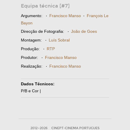
Equipa técnica [#7]
Argumento:
·
Francisco Manso
·
François Le
Bayon
Direcção de Fotografia:
·
João de Goes
Montagem:
·
Luís Sobral
Produção:
·
RTP
Produtor:
·
Francisco Manso
Realização:
·
Francisco Manso
Dados Técnicos:
P/B e Cor |
2012—2026
CINEPT-CINEMA PORTUGUES