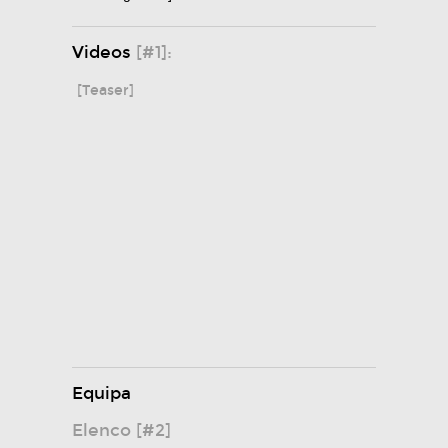
Videos
[#1]:
[Teaser]
Equipa
Elenco [#2]