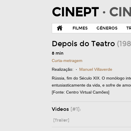
CINEPT
· C
FILMES
GÉNEROS
T
Depois do Teatro
(198
8 min
Curta-metragem
Realização:
·
Manuel Villaverde
Rússia, fim do Século XIX. O monólogo int
entusiasticamente da vida, e sofre de amor
[Fonte: Centro Virtual Camões]
Videos
[#1]:
[Trailer]