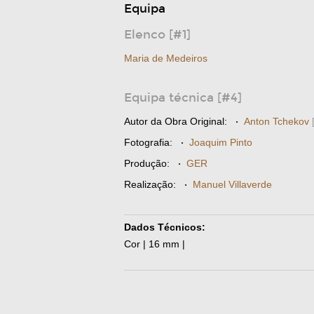
Equipa
Elenco [#1]
Maria de Medeiros
Equipa técnica [#4]
Autor da Obra Original:
·
Anton Tchekov
Fotografia:
·
Joaquim Pinto
Produção:
·
GER
Realização:
·
Manuel Villaverde
Dados Técnicos:
Cor | 16 mm |