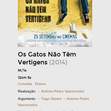
Os Gatos Não Têm
Vertigens
(2014)
M/14
124m 5s
Comédia
Drama
Realização:
·
António-Pedro Vasconcelos
Argumento:
·
Tiago Santos
·
António-Pedro
Vasconcelos