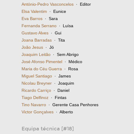
António-Pedro Vasconcelos
· Editor
Elsa Valentim
· Eunice
Eva Barros
· Sara
Fernanda Serrano
· Luísa
Gustavo Alves
· Gui
Joana Barradas
· Tita
João Jesus
· Jó
Joaquim Leitão
· Sem Abrigo
José Afonso Pimentel
· Médico
Maria do Céu Guerra
· Rosa
Miguel Santiago
· James
Nicolau Breyner
· Joaquim
Ricardo Carriço
· Daniel
Tiago Delfinoz
· Fintas
Tino Navarro
· Gerente Casa Penhores
Victor Gonçalves
· Alberto
Equipa técnica [#18]