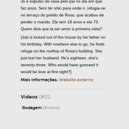
Jó é expulso de casa pelo pai no dia em que
faz anos. Sem ter sítio para onde ir, refugia-se
no terraço do prédio de Rosa, que acabou de
perder o marido. Ele tem 18 anos e ela 73.
Quem diria que ia ser amor à primeira vista?
[Job is kicked out of the house by his father on
his birthday. With nowhere else to go, he finds
refuge on the rooftop of Rosa's building. She
just lost her husband. He's eighteen, she's
seventy-three. Who would have guessed it
would be love at first sight?]
Mais informações:
Website externo
Videos
[#3]:
Rodagem
[Promo]