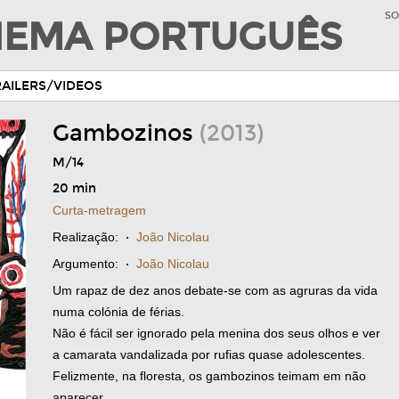
SO
INEMA PORTUGUÊS
RAILERS/VIDEOS
Gambozinos
(2013)
M/14
20 min
Curta-metragem
Realização:
·
João Nicolau
Argumento:
·
João Nicolau
Um rapaz de dez anos debate-se com as agruras da vida
numa colónia de férias.
Não é fácil ser ignorado pela menina dos seus olhos e ver
a camarata vandalizada por rufias quase adolescentes.
Felizmente, na floresta, os gambozinos teimam em não
aparecer.