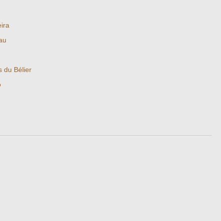
ira
au
s du Bélier
o