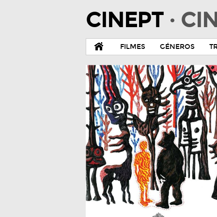
CINEPT
· C
FILMES
GÉNEROS
T