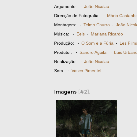
Argumento:
·
João Nicolau
Direcção de Fotografia:
·
Mário Castanhe
Montagem:
·
Telmo Churro
·
João Nicol
Música:
·
Eels
·
Mariana Ricardo
Produção:
·
O Som e a Fúria
·
Les Film
Produtor:
·
Sandro Aguilar
·
Luis Urban
Realização:
·
João Nicolau
Som:
·
Vasco Pimentel
Imagens
[#2]: