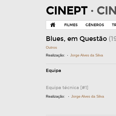
CINEPT
· C
FILMES
GÉNEROS
T
Blues, em Questão
(1
Outros
Realização:
·
Jorge Alves da Silva
Equipa
Equipa técnica [#1]
Realização:
·
Jorge Alves da Silva