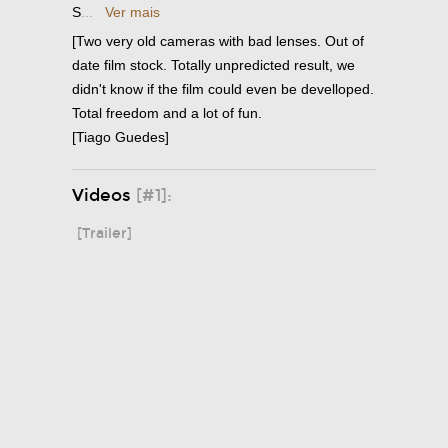
S
...
Ver mais
[Two very old cameras with bad lenses. Out of
date film stock. Totally unpredicted result, we
didn't know if the film could even be develloped.
Total freedom and a lot of fun.
[Tiago Guedes]
Videos
[#1]:
[Trailer]