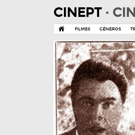
CINEPT
· C
FILMES
GÉNEROS
T