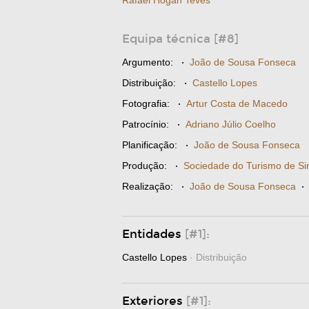
Rafael Hogan Teves
Equipa técnica [#8]
Argumento:
·
João de Sousa Fonseca
Distribuição:
·
Castello Lopes
Fotografia:
·
Artur Costa de Macedo
Patrocínio:
·
Adriano Júlio Coelho
Planificação:
·
João de Sousa Fonseca
Produção:
·
Sociedade do Turismo de Si
Realização:
·
João de Sousa Fonseca
Entidades
[#1]:
Castello Lopes
· Distribuição
Exteriores
[#1]: