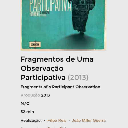
Fragmentos de Uma
Observação
Participativa
(2013)
Fragments of a Participant Observation
Produção
2013
N/C
32 min
Realização:
·
Filipa Reis
·
João Miller Guerra