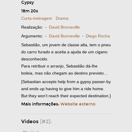
Gypsy
18m 20s
Curta-metragem
Drama
Realização:
·
David Bonneville
Argumento:
·
David Bonneville
·
Diego Rocha
Sebastião, um jovem de classe alta, tem o pneu
do carro furado e aceita a ajuda de um cigano
desconhecido.
Para retribuir o arranjo, Sebastião dá-lhe
boleia, mas não chegam ao destino previsto…
[Sebastian accepts help from a gypsy passer-by
and ends up having to give him a ride home.
But they won’t reach their expected destination.]
Mais informações:
Website externo
Videos
[#2]: