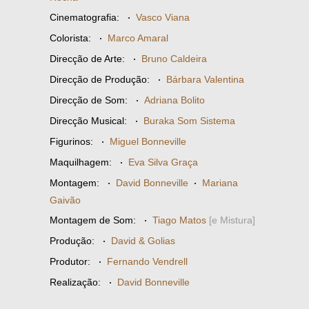
Cinematografia:
·
Vasco Viana
Colorista:
·
Marco Amaral
Direcção de Arte:
·
Bruno Caldeira
Direcção de Produção:
·
Bárbara Valentina
Direcção de Som:
·
Adriana Bolito
Direcção Musical:
·
Buraka Som Sistema
Figurinos:
·
Miguel Bonneville
Maquilhagem:
·
Eva Silva Graça
Montagem:
·
David Bonneville
·
Mariana
Gaivão
Montagem de Som:
·
Tiago Matos
[e Mistura]
Produção:
·
David & Golias
Produtor:
·
Fernando Vendrell
Realização:
·
David Bonneville