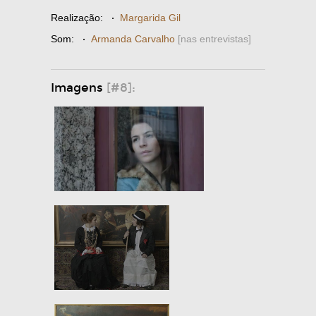
Realização:
·
Margarida Gil
Som:
·
Armanda Carvalho
[nas entrevistas]
Imagens
[#8]: