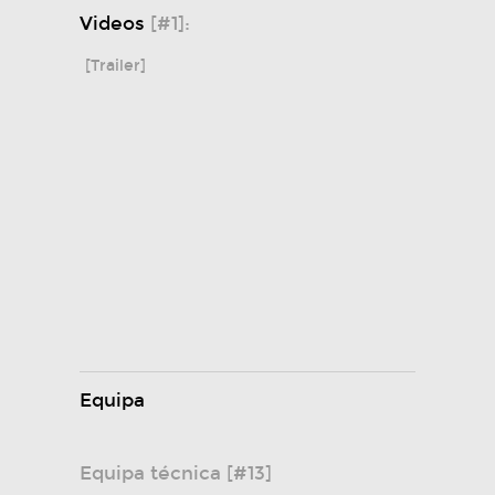
Videos
[#1]:
[Trailer]
Equipa
Equipa técnica [#13]