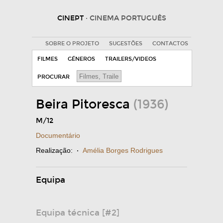
CINEPT
· CINEMA PORTUGUÊS
SOBRE O PROJETO
SUGESTÕES
CONTACTOS
FILMES
GÉNEROS
TRAILERS/VIDEOS
PROCURAR
Beira Pitoresca
(1936)
M/12
Documentário
Realização:
·
Amélia Borges Rodrigues
Equipa
Equipa técnica [#2]