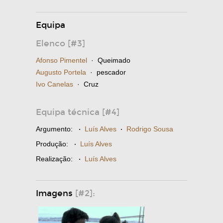
Equipa
Elenco [#3]
Afonso Pimentel
· Queimado
Augusto Portela
· pescador
Ivo Canelas
· Cruz
Equipa técnica [#4]
Argumento:
·
Luís Alves
·
Rodrigo Sousa
Produção:
·
Luís Alves
Realização:
·
Luís Alves
Imagens
[#2]: