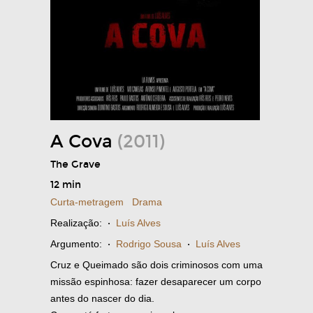
A Cova
(2011)
The Grave
12 min
Curta-metragem
Drama
Realização:
·
Luís Alves
Argumento:
·
Rodrigo Sousa
·
Luís Alves
Cruz e Queimado são dois criminosos com uma
missão espinhosa: fazer desaparecer um corpo
antes do nascer do dia.