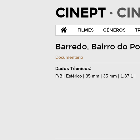
CINEPT
· C
FILMES
GÉNEROS
T
Barredo, Bairro do P
Documentário
Dados Técnicos:
P/B | Esférico | 35 mm | 35 mm | 1.37:1 |