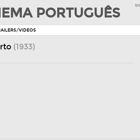
SO
INEMA PORTUGUÊS
RAILERS/VIDEOS
orto
(1933)