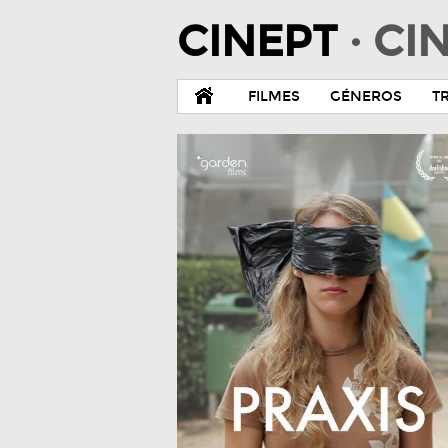
CINEPT
· C
FILMES
GÉNEROS
T