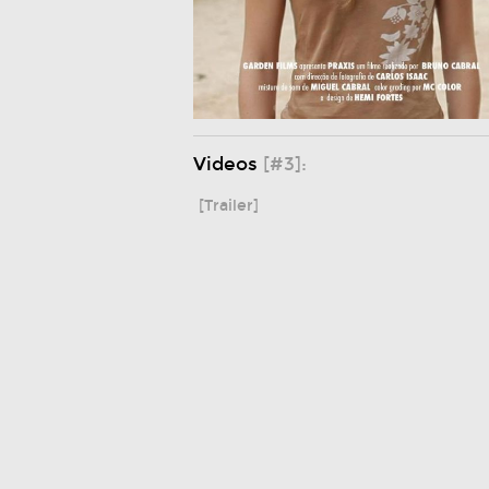
Videos
[#3]:
[Trailer]